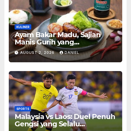
KULINER
Ayam Bakar Madu, Sajian
Manis Gurih yang
Menghangatkan Suasana
AUGUST 2, 2026
DANIEL
Makan
SPORTS
Malaysia vs Laos: Duel Penuh
Gengsi yang Selalu