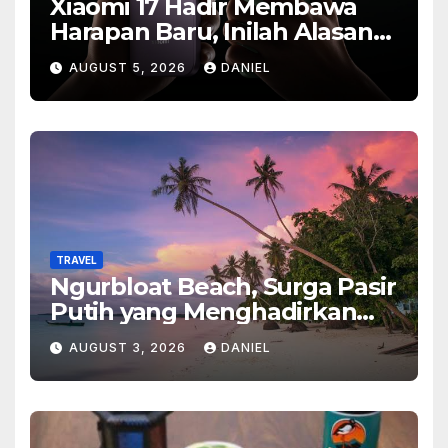
Xiaomi 17 Hadir Membawa
Harapan Baru, Inilah Alasan
Banyak Orang Menantikan
AUGUST 5, 2026
DANIEL
Ponsel Flagship Ini
TRAVEL
Ngurbloat Beach, Surga Pasir
Putih yang Menghadirkan
Ketenangan dan Pesona
AUGUST 3, 2026
DANIEL
Alam Tak Terlupakan