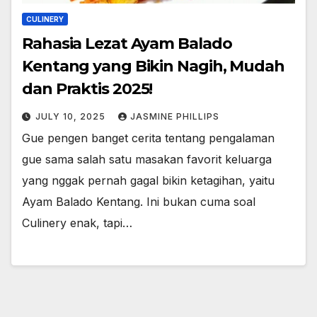
CULINERY
Rahasia Lezat Ayam Balado
Kentang yang Bikin Nagih, Mudah
dan Praktis 2025!
JULY 10, 2025
JASMINE PHILLIPS
Gue pengen banget cerita tentang pengalaman
gue sama salah satu masakan favorit keluarga
yang nggak pernah gagal bikin ketagihan, yaitu
Ayam Balado Kentang. Ini bukan cuma soal
Culinery enak, tapi…