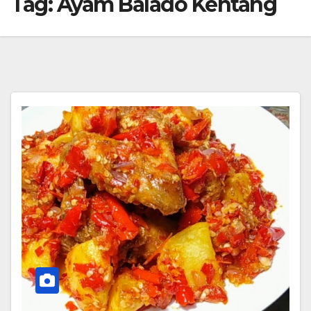
Tag:
Ayam Balado Kentang