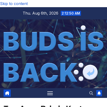
Skip to content
Thu. Aug 6th, 2026
2:12:50 AM