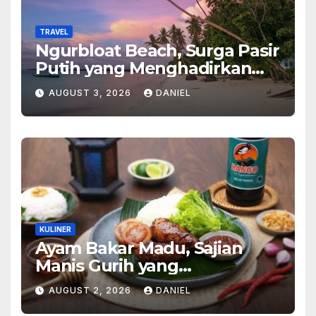
TRAVEL
Ngurbloat Beach, Surga Pasir
Putih yang Menghadirkan
Ketenangan dan Pesona
AUGUST 3, 2026
DANIEL
Alam Tak Terlupakan
KULINER
Ayam Bakar Madu, Sajian
Manis Gurih yang
Menghangatkan Suasana
AUGUST 2, 2026
DANIEL
Makan