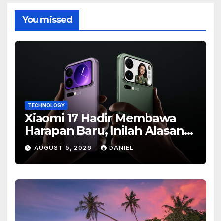
You missed
TECHNOLOGY
Xiaomi 17 Hadir Membawa
Harapan Baru, Inilah Alasan
Banyak Orang Menantikan
AUGUST 5, 2026
DANIEL
Ponsel Flagship Ini