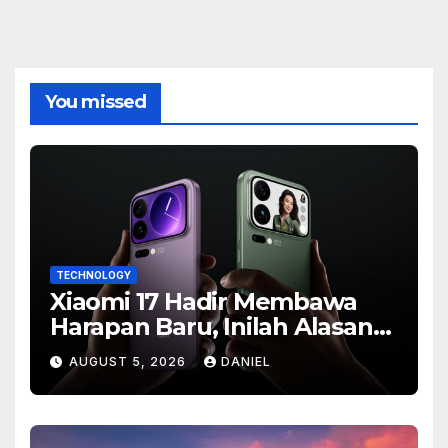
You missed
TECHNOLOGY
Xiaomi 17 Hadir Membawa
Harapan Baru, Inilah Alasan
Banyak Orang Menantikan
AUGUST 5, 2026
DANIEL
Ponsel Flagship Ini