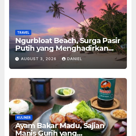
TRAVEL
Ngurbloat Beach, Surga Pasir
Putih yang Menghadirkan
Ketenangan dan Pesona
AUGUST 3, 2026
DANIEL
Alam Tak Terlupakan
KULINER
Ayam Bakar Madu, Sajian
Manis Gurih yang