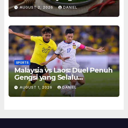
Menghangatkan Suasana
AUGUST 2, 2026
DANIEL
Makan
SPORTS
Malaysia vs Laos: Duel Penuh
Gengsi yang Selalu
Menghadirkan Cerita
AUGUST 1, 2026
DANIEL
Menarik di Lapangan