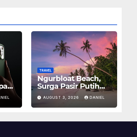
TRAVEL
Ngurbloat Beach,
pan
Surga Pasir Putih
san
yang Menghadirkan
NIEL
AUGUST 3, 2026
DANIEL
Ketenangan dan
sel
Pesona Alam Tak
Terlupakan