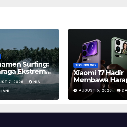
namen Surfing:
TECHNOLOGY
hraga Ekstrem
Xiaomi 17 Hadir
gan Hadiah
Membawa Hara
UST 7, 2026
NIA
ar
Baru, Inilah Ala
AUGUST 5, 2026
DA
HANI
Banyak Orang
Menantikan Pon
Flagship Ini