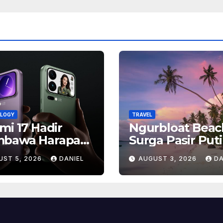
LOGY
TRAVEL
mi 17 Hadir
Ngurbloat Beac
bawa Harapan
Surga Pasir Put
, Inilah Alasan
yang Menghadi
UST 5, 2026
DANIEL
AUGUST 3, 2026
DA
yak Orang
Ketenangan da
antikan Ponsel
Pesona Alam T
ship Ini
Terlupakan