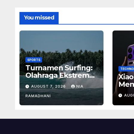
You missed
SPORTS
Turnamen Surfing:
TECHNO
Olahraga Ekstrem
Xiao
dengan Hadiah
Mem
AUGUST 7, 2026
NIA
Besar
Baru
AUG
RAMADHANI
Ban
Men
Flag