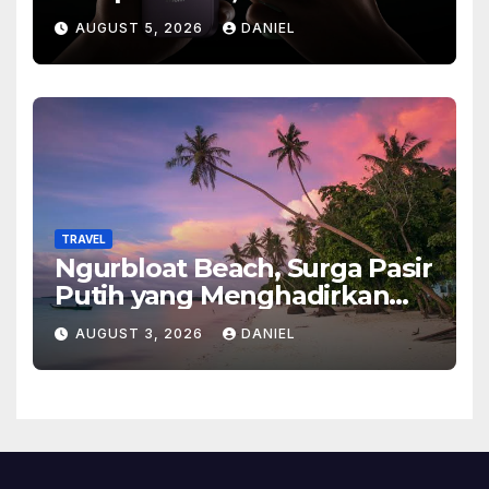
Banyak Orang Menantikan
AUGUST 5, 2026
DANIEL
Ponsel Flagship Ini
TRAVEL
Ngurbloat Beach, Surga Pasir
Putih yang Menghadirkan
Ketenangan dan Pesona
AUGUST 3, 2026
DANIEL
Alam Tak Terlupakan