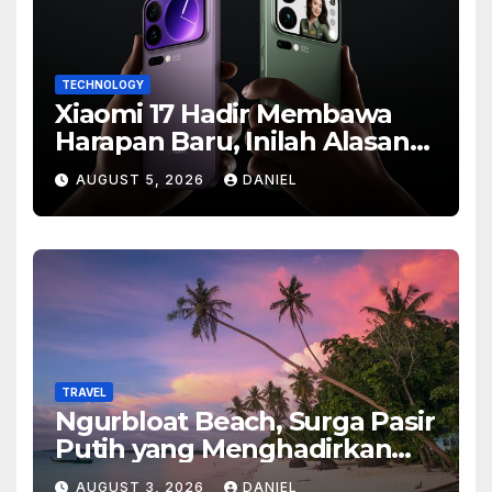
TECHNOLOGY
Xiaomi 17 Hadir Membawa
Harapan Baru, Inilah Alasan
Banyak Orang Menantikan
AUGUST 5, 2026
DANIEL
Ponsel Flagship Ini
TRAVEL
Ngurbloat Beach, Surga Pasir
Putih yang Menghadirkan
Ketenangan dan Pesona
AUGUST 3, 2026
DANIEL