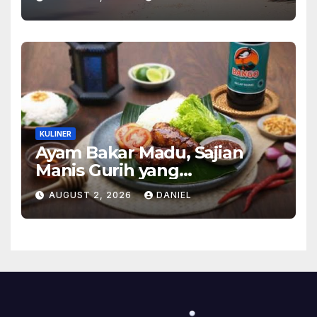
Alam Tak Terlupakan
KULINER
Ayam Bakar Madu, Sajian
Manis Gurih yang
Menghangatkan Suasana
AUGUST 2, 2026
DANIEL
Makan