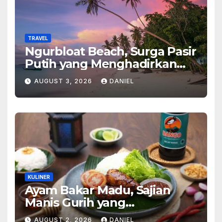
TRAVEL
Ngurbloat Beach, Surga Pasir
Putih yang Menghadirkan
Ketenangan dan Pesona
AUGUST 3, 2026
DANIEL
Alam Tak Terlupakan
KULINER
Ayam Bakar Madu, Sajian
Manis Gurih yang
Menghangatkan Suasana
AUGUST 2, 2026
DANIEL