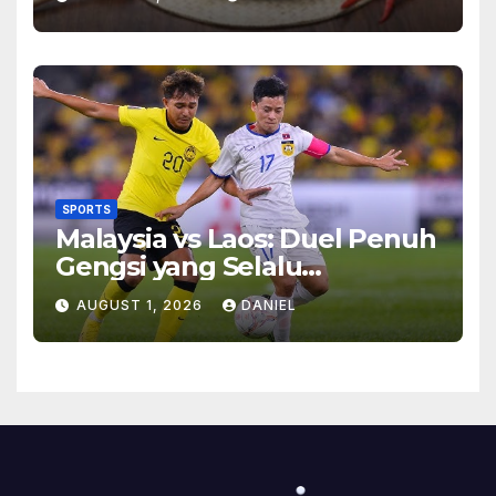
Makan
SPORTS
Malaysia vs Laos: Duel Penuh
Gengsi yang Selalu
Menghadirkan Cerita
AUGUST 1, 2026
DANIEL
Menarik di Lapangan