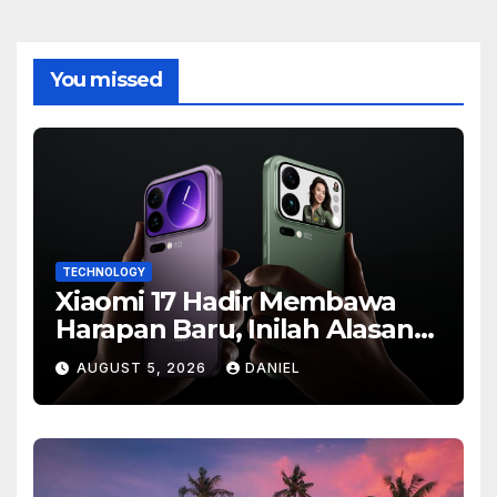
You missed
TECHNOLOGY
Xiaomi 17 Hadir Membawa
Harapan Baru, Inilah Alasan
Banyak Orang Menantikan
AUGUST 5, 2026
DANIEL
Ponsel Flagship Ini