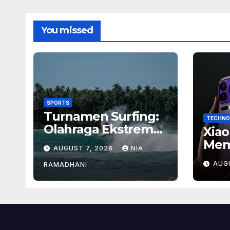
You missed
SPORTS
Turnamen Surfing:
TECHNO
Olahraga Ekstrem
Xiao
dengan Hadiah
Mem
AUGUST 7, 2026
NIA
Besar
Baru
AUG
RAMADHANI
Ban
Men
Flag