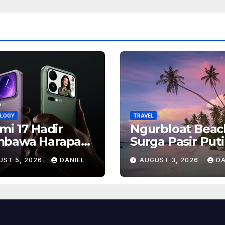
LOGY
TRAVEL
mi 17 Hadir
Ngurbloat Beac
bawa Harapan
Surga Pasir Put
, Inilah Alasan
yang Menghadi
UST 5, 2026
DANIEL
AUGUST 3, 2026
DA
yak Orang
Ketenangan da
antikan Ponsel
Pesona Alam T
ship Ini
Terlupakan