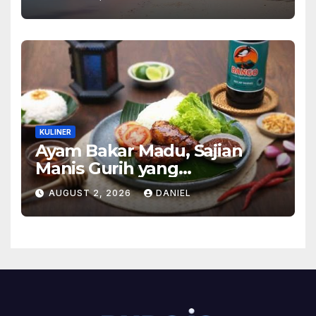
Alam Tak Terlupakan
KULINER
Ayam Bakar Madu, Sajian
Manis Gurih yang
Menghangatkan Suasana
AUGUST 2, 2026
DANIEL
Makan