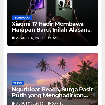
TECHNOLOGY
Xiaomi 17 Hadir Membawa
Harapan Baru, Inilah Alasan
Banyak Orang Menantikan
AUGUST 5, 2026
DANIEL
Ponsel Flagship Ini
TRAVEL
Ngurbloat Beach, Surga Pasir
Putih yang Menghadirkan
Ketenangan dan Pesona
AUGUST 3, 2026
DANIEL