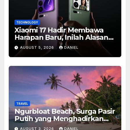
TECHNOLOGY
Xiaomi 17 Hadir Membawa
Harapan Baru, Inilah Alasan
Banyak Orang Menantikan
AUGUST 5, 2026
DANIEL
Ponsel Flagship Ini
TRAVEL
Ngurbloat Beach, Surga Pasir
Putih yang Menghadirkan
Ketenangan dan Pesona
AUGUST 3, 2026
DANIEL