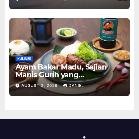
Alam Tak Terlupakan
KULINER
Ayam Bakar Madu, Sajian
Manis Gurih yang
Menghangatkan Suasana
AUGUST 2, 2026
DANIEL
Makan