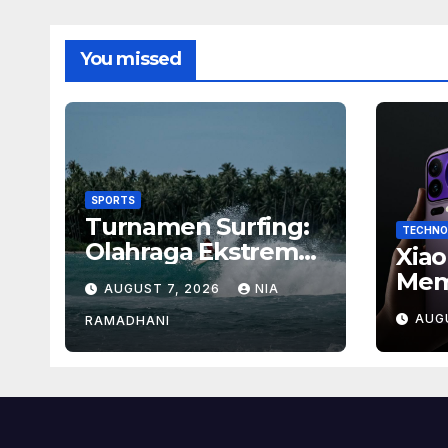
You missed
SPORTS
Turnamen Surfing:
TECHNO
Olahraga Ekstrem
Xiao
dengan Hadiah
Mem
AUGUST 7, 2026
NIA
Besar
Baru
AUG
RAMADHANI
Ban
Men
Flag