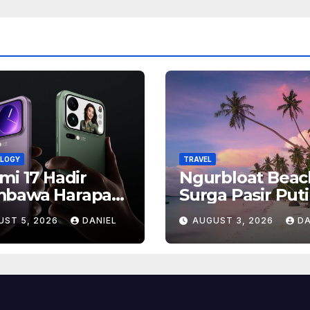
LOGY
TRAVEL
mi 17 Hadir
Ngurbloat Beac
bawa Harapan
Surga Pasir Put
, Inilah Alasan
yang Menghadi
UST 5, 2026
DANIEL
AUGUST 3, 2026
DA
yak Orang
Ketenangan da
antikan Ponsel
Pesona Alam T
ship Ini
Terlupakan