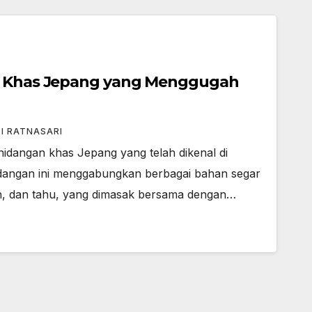
n Khas Jepang yang Menggugah
I RATNASARI
 hidangan khas Jepang yang telah dikenal di
idangan ini menggabungkan berbagai bahan segar
ran, dan tahu, yang dimasak bersama dengan…