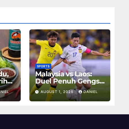
SPORTS
du,
Malaysia vs Laos:
rih
Duel Penuh Gengsi
yang Selalu
NIEL
AUGUST 1, 2026
DANIEL
n
Menghadirkan
Cerita Menarik di
Lapangan