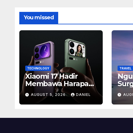
You missed
TECHNOLOGY
TRAVEL
Xiaomi 17 Hadir
Ngur
Membawa Harapan
Surg
Baru, Inilah Alasan
yan
AUGUST 5, 2026
DANIEL
AUG
Banyak Orang
Ket
Menantikan Ponsel
Pes
Flagship Ini
Ter