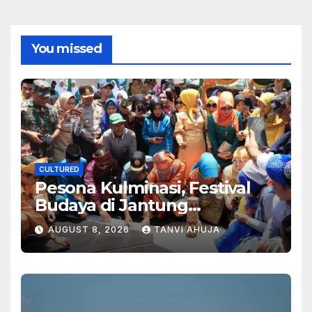
You missed
CULTURED
Pesona Kulminasi, Festival
Budaya di Jantung
Kalimantan
AUGUST 8, 2026
TANVI AHUJA