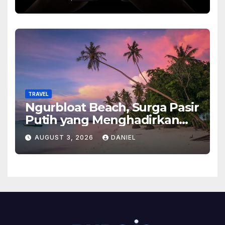
Ponsel Flagship Ini
TRAVEL
Ngurbloat Beach, Surga Pasir
Putih yang Menghadirkan
Ketenangan dan Pesona
AUGUST 3, 2026
DANIEL
Alam Tak Terlupakan