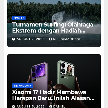
SPORTS
Turnamen Surfing: Olahraga
Ekstrem dengan Hadiah
Besar
AUGUST 7, 2026
NIA RAMADHANI
TECHNOLOGY
Xiaomi 17 Hadir Membawa
Harapan Baru, Inilah Alasan
Banyak Orang Menantikan
AUGUST 5, 2026
DANIEL