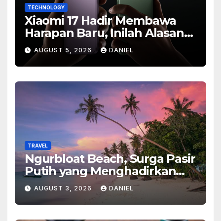
TECHNOLOGY
Xiaomi 17 Hadir Membawa
Harapan Baru, Inilah Alasan
Banyak Orang Menantikan
AUGUST 5, 2026
DANIEL
Ponsel Flagship Ini
TRAVEL
Ngurbloat Beach, Surga Pasir
Putih yang Menghadirkan
Ketenangan dan Pesona
AUGUST 3, 2026
DANIEL
Alam Tak Terlupakan