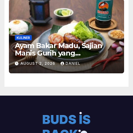
KULINER
Ayam Bakar Madu, Sajian
Manis Gurih yang
Menghangatkan Suasana
AUGUST 2, 2026
DANIEL
Makan