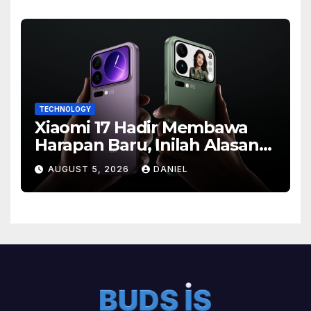
TECHNOLOGY
Xiaomi 17 Hadir Membawa
Harapan Baru, Inilah Alasan
Banyak Orang Menantikan
AUGUST 5, 2026
DANIEL
Ponsel Flagship Ini