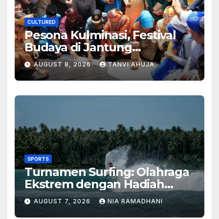
CULTURED
Pesona Kulminasi, Festival
Budaya di Jantung
Kalimantan
AUGUST 8, 2026
TANVI AHUJA
SPORTS
Turnamen Surfing: Olahraga
Ekstrem dengan Hadiah
Besar
AUGUST 7, 2026
NIA RAMADHANI