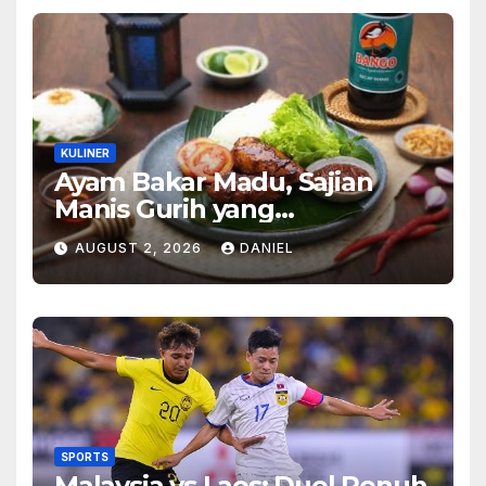
KULINER
Ayam Bakar Madu, Sajian
Manis Gurih yang
Menghangatkan Suasana
AUGUST 2, 2026
DANIEL
Makan
SPORTS
Malaysia vs Laos: Duel Penuh