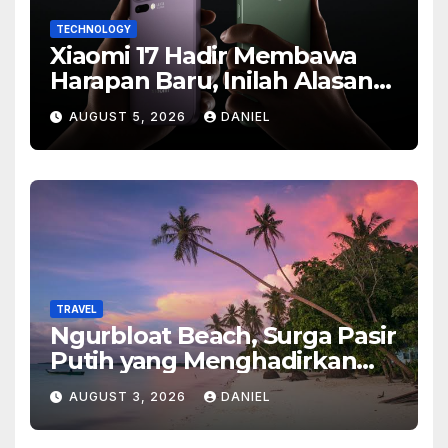
TECHNOLOGY
Xiaomi 17 Hadir Membawa
Harapan Baru, Inilah Alasan
Banyak Orang Menantikan
AUGUST 5, 2026
DANIEL
Ponsel Flagship Ini
TRAVEL
Ngurbloat Beach, Surga Pasir
Putih yang Menghadirkan
Ketenangan dan Pesona
AUGUST 3, 2026
DANIEL
Alam Tak Terlupakan