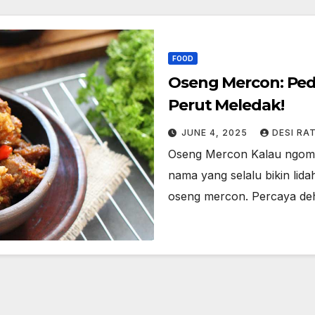
FOOD
Oseng Mercon: Peda
Perut Meledak!
JUNE 4, 2025
DESI RA
Oseng Mercon Kalau ngomo
nama yang selalu bikin lid
oseng mercon. Percaya deh