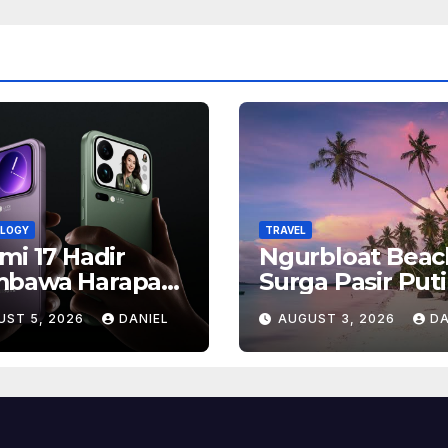
LOGY
TRAVEL
mi 17 Hadir
Ngurbloat Beac
bawa Harapan
Surga Pasir Put
, Inilah Alasan
yang Menghadi
UST 5, 2026
DANIEL
AUGUST 3, 2026
DA
yak Orang
Ketenangan da
antikan Ponsel
Pesona Alam T
ship Ini
Terlupakan