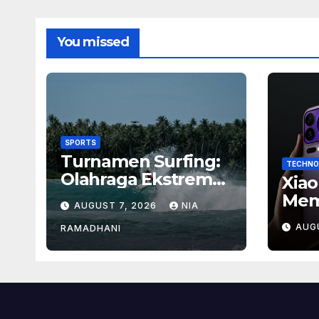
You missed
SPORTS
Turnamen Surfing:
TECHNO
Olahraga Ekstrem
Xiao
dengan Hadiah
Mem
AUGUST 7, 2026
NIA
Besar
Baru
AUG
RAMADHANI
Ban
Men
Flag