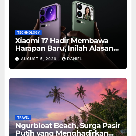
TECHNOLOGY
Xiaomi 17 Hadir Membawa
Harapan Baru, Inilah Alasan
Banyak Orang Menantikan
AUGUST 5, 2026
DANIEL
Ponsel Flagship Ini
TRAVEL
Ngurbloat Beach, Surga Pasir
Putih yang Menghadirkan