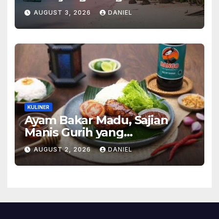
Ketenangan dan Pesona
AUGUST 3, 2026
DANIEL
Alam Tak Terlupakan
KULINER
Ayam Bakar Madu, Sajian
Manis Gurih yang
Menghangatkan Suasana
AUGUST 2, 2026
DANIEL
Makan