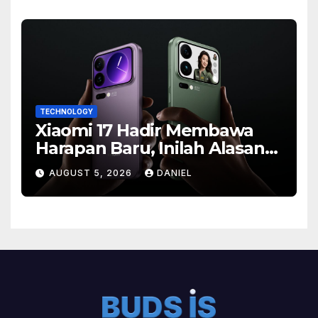
TECHNOLOGY
Xiaomi 17 Hadir Membawa
Harapan Baru, Inilah Alasan
Banyak Orang Menantikan
AUGUST 5, 2026
DANIEL
Ponsel Flagship Ini