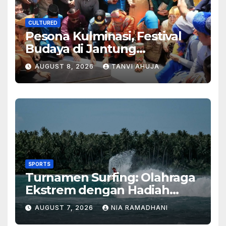
CULTURED
Pesona Kulminasi, Festival
Budaya di Jantung
Kalimantan
AUGUST 8, 2026
TANVI AHUJA
SPORTS
Turnamen Surfing: Olahraga
Ekstrem dengan Hadiah
Besar
AUGUST 7, 2026
NIA RAMADHANI