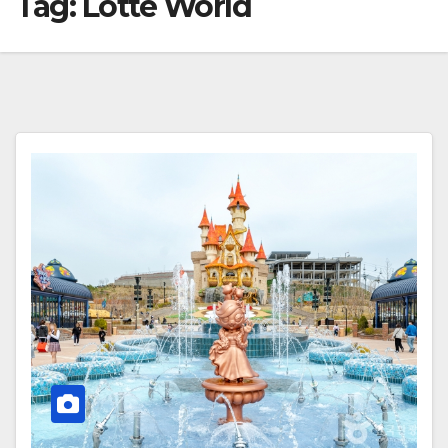
Tag:
Lotte World