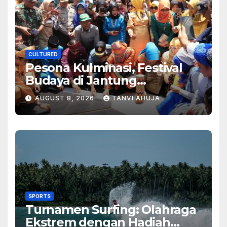
CULTURED
Pesona Kulminasi, Festival
Budaya di Jantung
Kalimantan
AUGUST 8, 2026
TANVI AHUJA
SPORTS
Turnamen Surfing: Olahraga
Ekstrem dengan Hadiah