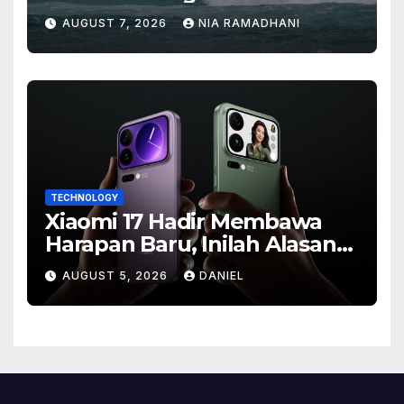
Besar
AUGUST 7, 2026
NIA RAMADHANI
TECHNOLOGY
Xiaomi 17 Hadir Membawa
Harapan Baru, Inilah Alasan
Banyak Orang Menantikan
AUGUST 5, 2026
DANIEL
Ponsel Flagship Ini