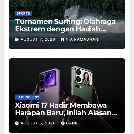
SPORTS
Turnamen Surfing: Olahraga
Ekstrem dengan Hadiah
Besar
AUGUST 7, 2026
NIA RAMADHANI
TECHNOLOGY
Xiaomi 17 Hadir Membawa
Harapan Baru, Inilah Alasan
Banyak Orang Menantikan
AUGUST 5, 2026
DANIEL
Ponsel Flagship Ini