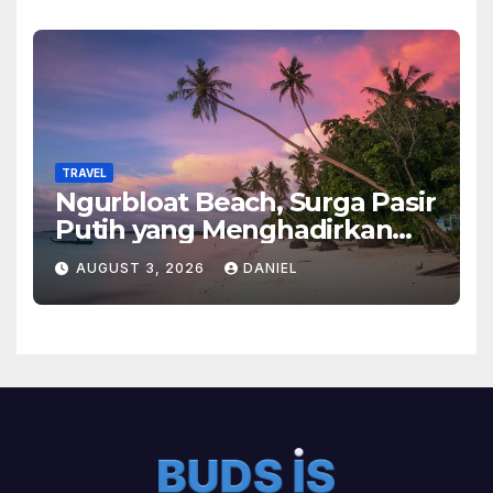
TRAVEL
Ngurbloat Beach, Surga Pasir
Putih yang Menghadirkan
Ketenangan dan Pesona
AUGUST 3, 2026
DANIEL
Alam Tak Terlupakan