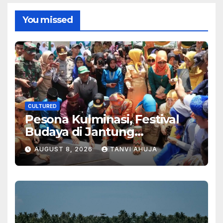
You missed
CULTURED
Pesona Kulminasi, Festival
Budaya di Jantung
Kalimantan
AUGUST 8, 2026
TANVI AHUJA