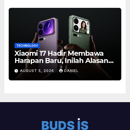
TECHNOLOGY
Xiaomi 17 Hadir Membawa
Harapan Baru, Inilah Alasan
Banyak Orang Menantikan
AUGUST 5, 2026
DANIEL
Ponsel Flagship Ini