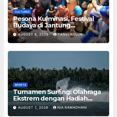
CULTURED
Pesona Kulminasi, Festival
Budaya di Jantung
Kalimantan
AUGUST 8, 2026
TANVI AHUJA
SPORTS
Turnamen Surfing: Olahraga
Ekstrem dengan Hadiah
Besar
AUGUST 7, 2026
NIA RAMADHANI