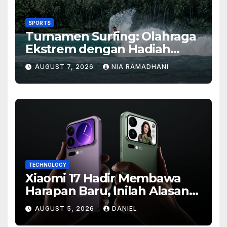
SPORTS
Turnamen Surfing: Olahraga
Ekstrem dengan Hadiah
Besar
AUGUST 7, 2026
NIA RAMADHANI
TECHNOLOGY
Xiaomi 17 Hadir Membawa
Harapan Baru, Inilah Alasan
Banyak Orang Menantikan
AUGUST 5, 2026
DANIEL
Ponsel Flagship Ini