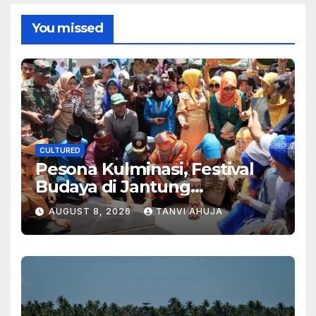
You missed
CULTURED
Pesona Kulminasi, Festival
Budaya di Jantung
Kalimantan
AUGUST 8, 2026
TANVI AHUJA