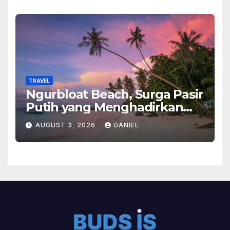
TRAVEL
Ngurbloat Beach, Surga Pasir
Putih yang Menghadirkan
Ketenangan dan Pesona
AUGUST 3, 2026
DANIEL
Alam Tak Terlupakan