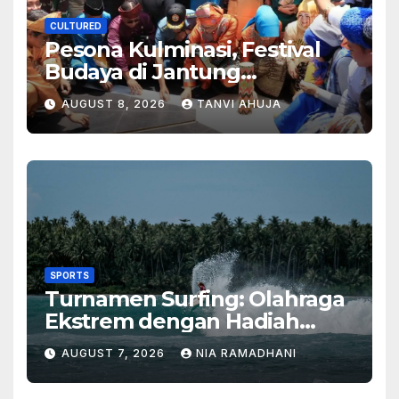
CULTURED
Pesona Kulminasi, Festival
Budaya di Jantung
Kalimantan
AUGUST 8, 2026
TANVI AHUJA
SPORTS
Turnamen Surfing: Olahraga
Ekstrem dengan Hadiah
Besar
AUGUST 7, 2026
NIA RAMADHANI