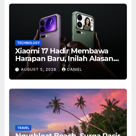
TECHNOLOGY
Xiaomi 17 Hadir Membawa
Harapan Baru, Inilah Alasan
Banyak Orang Menantikan
AUGUST 5, 2026
DANIEL
Ponsel Flagship Ini
TRAVEL
Ngurbloat Beach, Surga Pasir