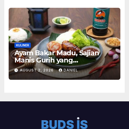
KULINER
Ayam Bakar Madu, Sajian
Manis Gurih yang
Menghangatkan Suasana
AUGUST 2, 2026
DANIEL
Makan