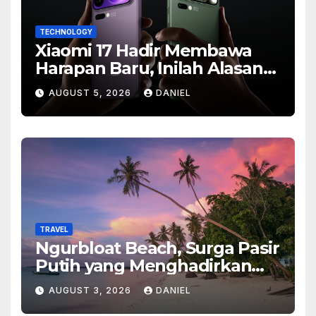
TECHNOLOGY
Xiaomi 17 Hadir Membawa
Harapan Baru, Inilah Alasan
Banyak Orang Menantikan
AUGUST 5, 2026
DANIEL
Ponsel Flagship Ini
TRAVEL
Ngurbloat Beach, Surga Pasir
Putih yang Menghadirkan
Ketenangan dan Pesona
AUGUST 3, 2026
DANIEL
Alam Tak Terlupakan