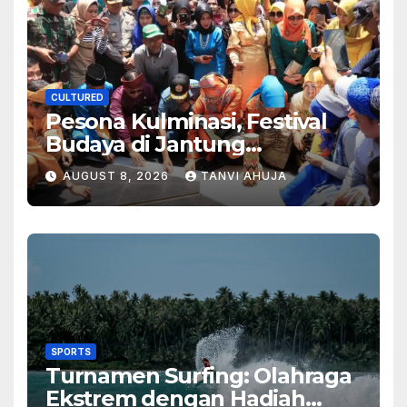
CULTURED
Pesona Kulminasi, Festival
Budaya di Jantung
Kalimantan
AUGUST 8, 2026
TANVI AHUJA
SPORTS
Turnamen Surfing: Olahraga
Ekstrem dengan Hadiah