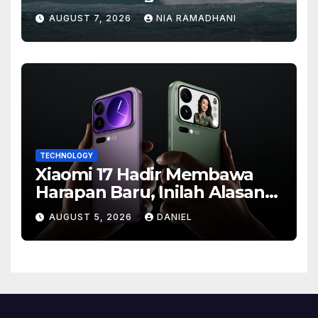
Besar
AUGUST 7, 2026
NIA RAMADHANI
TECHNOLOGY
Xiaomi 17 Hadir Membawa
Harapan Baru, Inilah Alasan
Banyak Orang Menantikan
AUGUST 5, 2026
DANIEL
Ponsel Flagship Ini