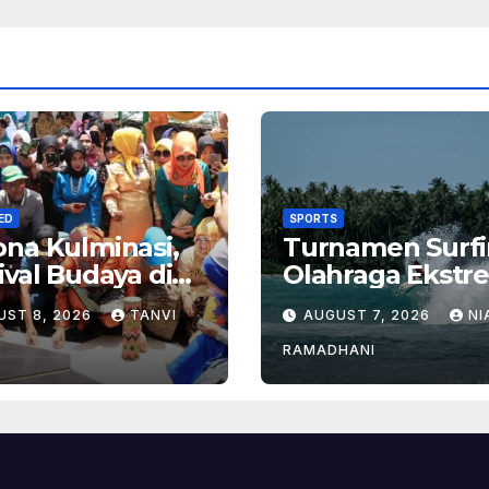
ED
SPORTS
na Kulminasi,
Turnamen Surfi
ival Budaya di
Olahraga Ekstr
tung Kalimantan
dengan Hadiah
UST 8, 2026
TANVI
AUGUST 7, 2026
NI
Besar
RAMADHANI