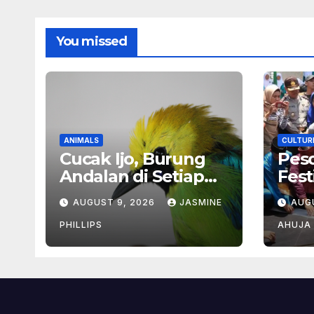
You missed
ANIMALS
CULTUR
Cucak Ijo, Burung
Peso
Andalan di Setiap
Fest
Kicauan
Jan
AUGUST 9, 2026
JASMINE
AUG
PHILLIPS
AHUJA