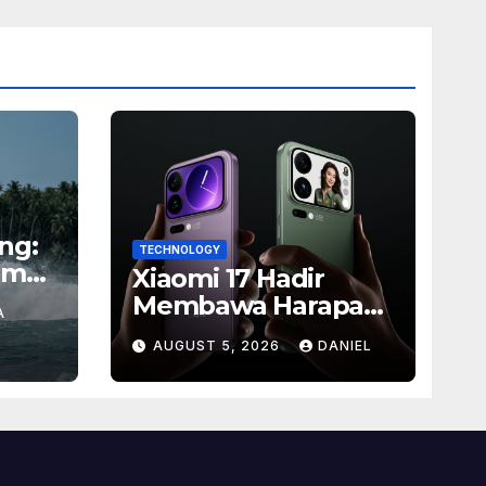
ng:
TECHNOLOGY
em
Xiaomi 17 Hadir
Membawa Harapan
A
Baru, Inilah Alasan
AUGUST 5, 2026
DANIEL
Banyak Orang
Menantikan Ponsel
Flagship Ini