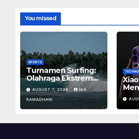
You missed
SPORTS
Turnamen Surfing:
TECHNO
Olahraga Ekstrem
Xiao
dengan Hadiah
Mem
AUGUST 7, 2026
NIA
Besar
Baru
AUG
RAMADHANI
Ban
Men
Flag