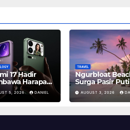
LOGY
TRAVEL
mi 17 Hadir
Ngurbloat Beac
bawa Harapan
Surga Pasir Put
, Inilah Alasan
yang Menghadi
UST 5, 2026
DANIEL
AUGUST 3, 2026
DA
yak Orang
Ketenangan da
antikan Ponsel
Pesona Alam T
ship Ini
Terlupakan