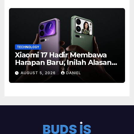
TECHNOLOGY
Xiaomi 17 Hadir Membawa
Harapan Baru, Inilah Alasan
Banyak Orang Menantikan
AUGUST 5, 2026
DANIEL
Ponsel Flagship Ini