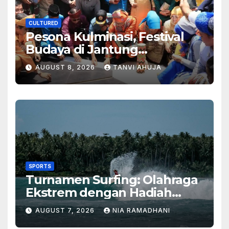
CULTURED
Pesona Kulminasi, Festival
Budaya di Jantung
Kalimantan
AUGUST 8, 2026
TANVI AHUJA
SPORTS
Turnamen Surfing: Olahraga
Ekstrem dengan Hadiah
Besar
AUGUST 7, 2026
NIA RAMADHANI