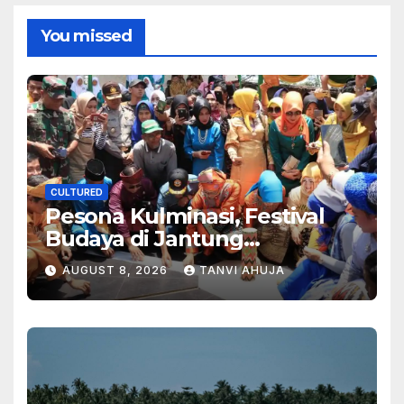
You missed
CULTURED
Pesona Kulminasi, Festival
Budaya di Jantung
Kalimantan
AUGUST 8, 2026
TANVI AHUJA