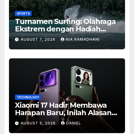
SPORTS
Turnamen Surfing: Olahraga
Ekstrem dengan Hadiah
Besar
AUGUST 7, 2026
NIA RAMADHANI
TECHNOLOGY
Xiaomi 17 Hadir Membawa
Harapan Baru, Inilah Alasan
Banyak Orang Menantikan
AUGUST 5, 2026
DANIEL
Ponsel Flagship Ini