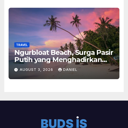
TRAVEL
Ngurbloat Beach, Surga Pasir
Putih yang Menghadirkan
Ketenangan dan Pesona
AUGUST 3, 2026
DANIEL
Alam Tak Terlupakan