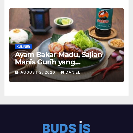
KULINER
Ayam Bakar Madu, Sajian
Manis Gurih yang
Menghangatkan Suasana
AUGUST 2, 2026
DANIEL
Makan