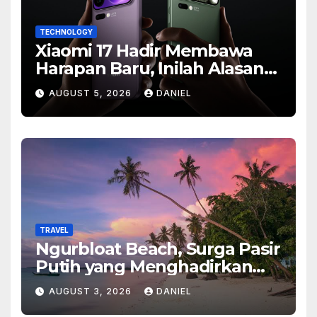
TECHNOLOGY
Xiaomi 17 Hadir Membawa
Harapan Baru, Inilah Alasan
Banyak Orang Menantikan
AUGUST 5, 2026
DANIEL
Ponsel Flagship Ini
TRAVEL
Ngurbloat Beach, Surga Pasir
Putih yang Menghadirkan
Ketenangan dan Pesona
AUGUST 3, 2026
DANIEL
Alam Tak Terlupakan