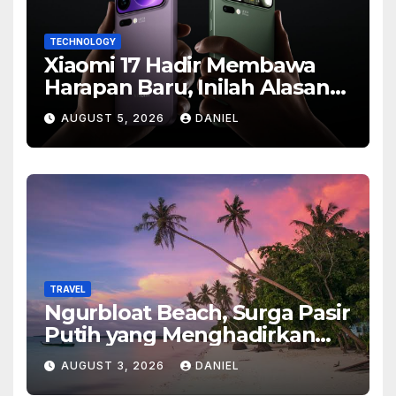
TECHNOLOGY
Xiaomi 17 Hadir Membawa
Harapan Baru, Inilah Alasan
Banyak Orang Menantikan
AUGUST 5, 2026
DANIEL
Ponsel Flagship Ini
TRAVEL
Ngurbloat Beach, Surga Pasir
Putih yang Menghadirkan
Ketenangan dan Pesona
AUGUST 3, 2026
DANIEL
Alam Tak Terlupakan