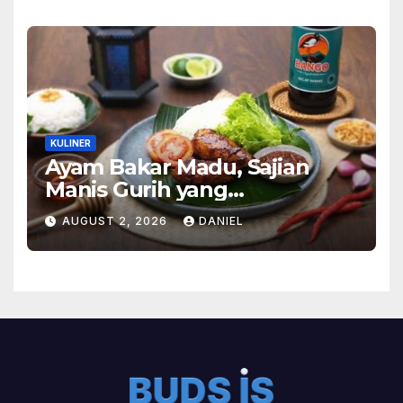
KULINER
Ayam Bakar Madu, Sajian
Manis Gurih yang
Menghangatkan Suasana
AUGUST 2, 2026
DANIEL
Makan