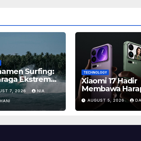
namen Surfing:
TECHNOLOGY
hraga Ekstrem
Xiaomi 17 Hadir
gan Hadiah
Membawa Hara
UST 7, 2026
NIA
ar
Baru, Inilah Ala
AUGUST 5, 2026
DA
HANI
Banyak Orang
Menantikan Pon
Flagship Ini