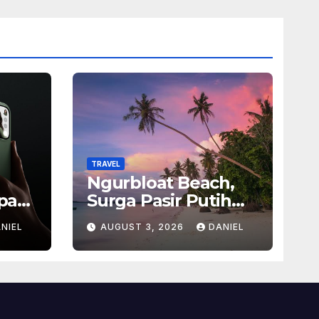
TRAVEL
Ngurbloat Beach,
pan
Surga Pasir Putih
san
yang Menghadirkan
NIEL
AUGUST 3, 2026
DANIEL
Ketenangan dan
sel
Pesona Alam Tak
Terlupakan