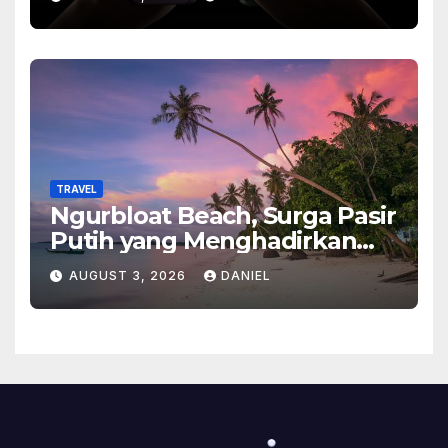
Ponsel Flagship Ini
TRAVEL
Ngurbloat Beach, Surga Pasir
Putih yang Menghadirkan
Ketenangan dan Pesona
AUGUST 3, 2026
DANIEL
Alam Tak Terlupakan