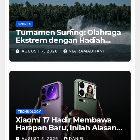
SPORTS
Turnamen Surfing: Olahraga
Ekstrem dengan Hadiah
Besar
AUGUST 7, 2026
NIA RAMADHANI
TECHNOLOGY
Xiaomi 17 Hadir Membawa
Harapan Baru, Inilah Alasan
Banyak Orang Menantikan
AUGUST 5, 2026
DANIEL