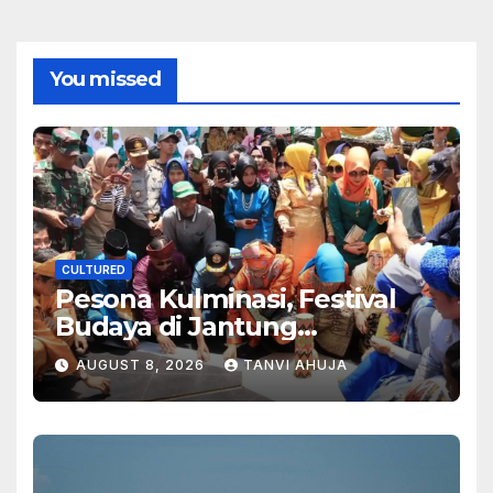
You missed
CULTURED
Pesona Kulminasi, Festival
Budaya di Jantung
Kalimantan
AUGUST 8, 2026
TANVI AHUJA