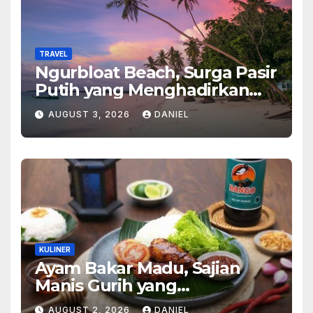
TRAVEL
Ngurbloat Beach, Surga Pasir
Putih yang Menghadirkan
Ketenangan dan Pesona
AUGUST 3, 2026
DANIEL
Alam Tak Terlupakan
KULINER
Ayam Bakar Madu, Sajian
Manis Gurih yang
Menghangatkan Suasana
AUGUST 2, 2026
DANIEL