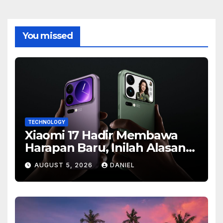
You missed
TECHNOLOGY
Xiaomi 17 Hadir Membawa
Harapan Baru, Inilah Alasan
Banyak Orang Menantikan
AUGUST 5, 2026
DANIEL
Ponsel Flagship Ini