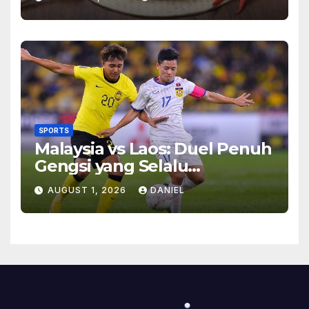
Makan
SPORTS
Malaysia vs Laos: Duel Penuh
Gengsi yang Selalu
Menghadirkan Cerita
AUGUST 1, 2026
DANIEL
Menarik di Lapangan