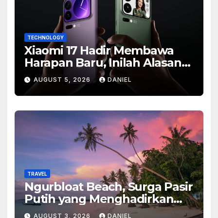
TECHNOLOGY
Xiaomi 17 Hadir Membawa
Harapan Baru, Inilah Alasan
Banyak Orang Menantikan
AUGUST 5, 2026
DANIEL
Ponsel Flagship Ini
TRAVEL
Ngurbloat Beach, Surga Pasir
Putih yang Menghadirkan
Ketenangan dan Pesona
AUGUST 3, 2026
DANIEL