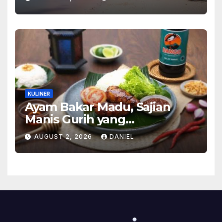
Alam Tak Terlupakan
KULINER
Ayam Bakar Madu, Sajian
Manis Gurih yang
Menghangatkan Suasana
AUGUST 2, 2026
DANIEL
Makan