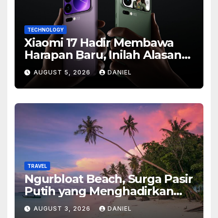
TECHNOLOGY
Xiaomi 17 Hadir Membawa
Harapan Baru, Inilah Alasan
Banyak Orang Menantikan
AUGUST 5, 2026
DANIEL
Ponsel Flagship Ini
TRAVEL
Ngurbloat Beach, Surga Pasir
Putih yang Menghadirkan
Ketenangan dan Pesona
AUGUST 3, 2026
DANIEL
Alam Tak Terlupakan