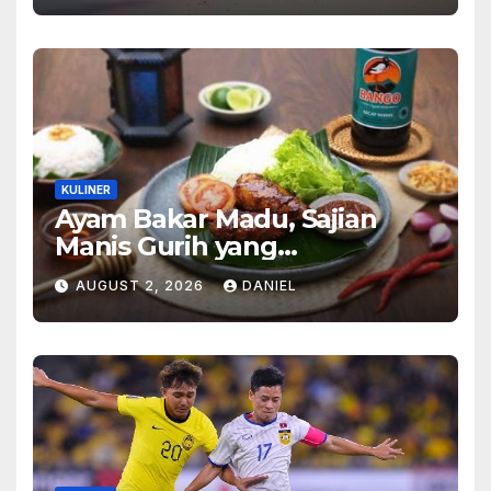
KULINER
Ayam Bakar Madu, Sajian
Manis Gurih yang
Menghangatkan Suasana
AUGUST 2, 2026
DANIEL
Makan