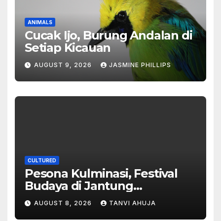
ANIMALS
Cucak Ijo, Burung Andalan di
Setiap Kicauan
AUGUST 9, 2026
JASMINE PHILLIPS
CULTURED
Pesona Kulminasi, Festival
Budaya di Jantung
Kalimantan
AUGUST 8, 2026
TANVI AHUJA