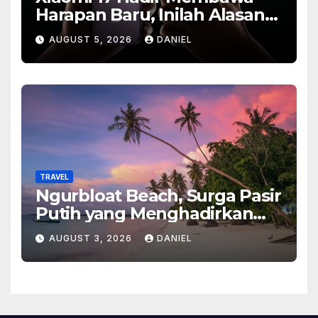
Harapan Baru, Inilah Alasan
Banyak Orang Menantikan
AUGUST 5, 2026
DANIEL
Ponsel Flagship Ini
TRAVEL
Ngurbloat Beach, Surga Pasir
Putih yang Menghadirkan
Ketenangan dan Pesona
AUGUST 3, 2026
DANIEL
Alam Tak Terlupakan