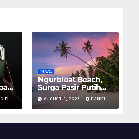
TRAVEL
Ngurbloat Beach,
pan
Surga Pasir Putih
san
yang Menghadirkan
NIEL
AUGUST 3, 2026
DANIEL
Ketenangan dan
sel
Pesona Alam Tak
Terlupakan