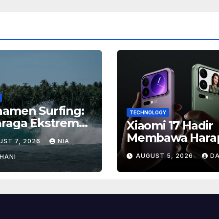
namen Surfing:
TECHNOLOGY
hraga Ekstrem
Xiaomi 17 Hadir
gan Hadiah
Membawa Hara
UST 7, 2026
NIA
ar
Baru, Inilah Ala
AUGUST 5, 2026
DA
HANI
Banyak Orang
Menantikan Pon
Flagship Ini