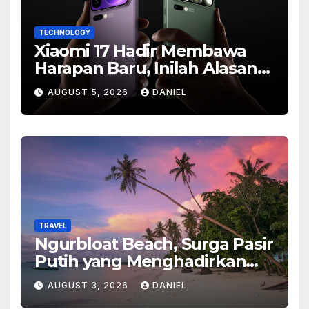
TECHNOLOGY
Xiaomi 17 Hadir Membawa
Harapan Baru, Inilah Alasan
Banyak Orang Menantikan
AUGUST 5, 2026
DANIEL
Ponsel Flagship Ini
TRAVEL
Ngurbloat Beach, Surga Pasir
Putih yang Menghadirkan
Ketenangan dan Pesona
AUGUST 3, 2026
DANIEL
Alam Tak Terlupakan