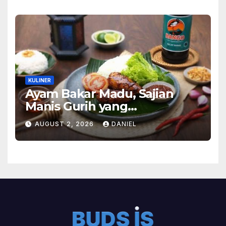
KULINER
Ayam Bakar Madu, Sajian
Manis Gurih yang
Menghangatkan Suasana
AUGUST 2, 2026
DANIEL
Makan