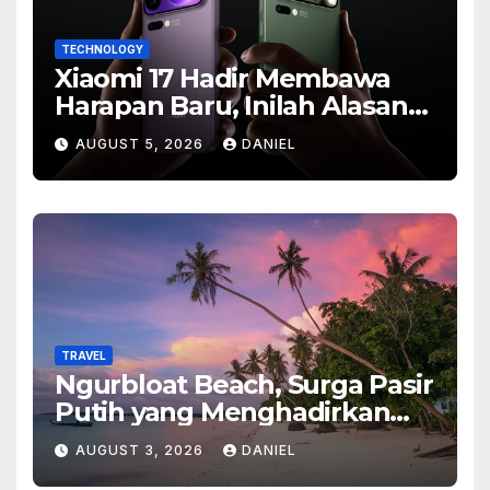
TECHNOLOGY
Xiaomi 17 Hadir Membawa
Harapan Baru, Inilah Alasan
Banyak Orang Menantikan
AUGUST 5, 2026
DANIEL
Ponsel Flagship Ini
TRAVEL
Ngurbloat Beach, Surga Pasir
Putih yang Menghadirkan
Ketenangan dan Pesona
AUGUST 3, 2026
DANIEL
Alam Tak Terlupakan