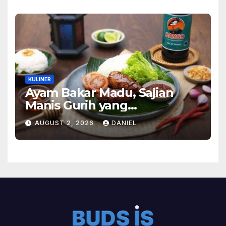
KULINER
Ayam Bakar Madu, Sajian
Manis Gurih yang
Menghangatkan Suasana
AUGUST 2, 2026
DANIEL
Makan