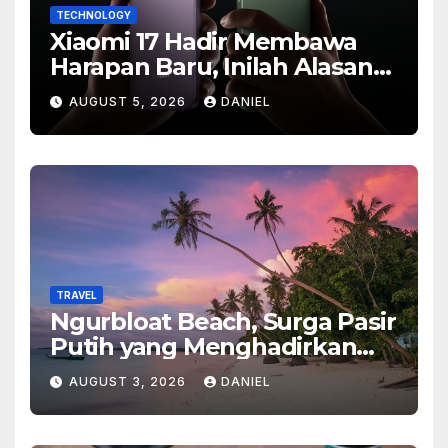
TECHNOLOGY
Xiaomi 17 Hadir Membawa
Harapan Baru, Inilah Alasan
Banyak Orang Menantikan
AUGUST 5, 2026
DANIEL
Ponsel Flagship Ini
TRAVEL
Ngurbloat Beach, Surga Pasir
Putih yang Menghadirkan
Ketenangan dan Pesona
AUGUST 3, 2026
DANIEL
Alam Tak Terlupakan