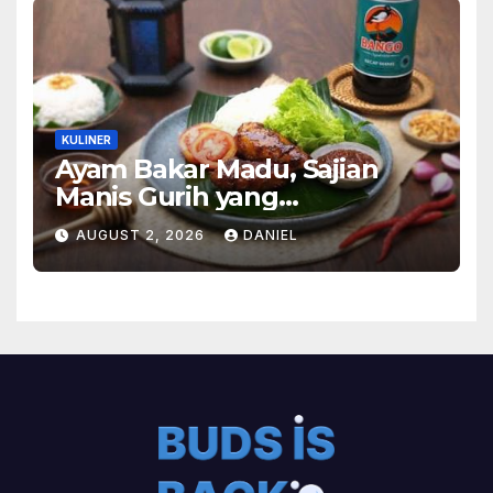
KULINER
Ayam Bakar Madu, Sajian
Manis Gurih yang
Menghangatkan Suasana
AUGUST 2, 2026
DANIEL
Makan