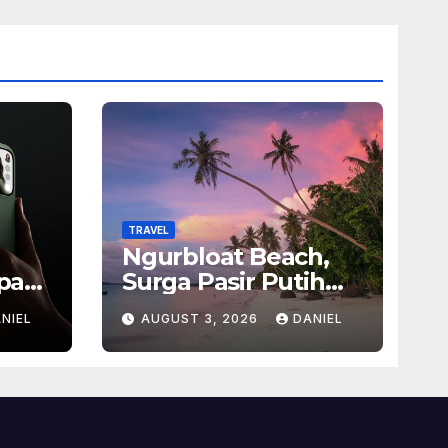
TRAVEL
Ngurbloat Beach,
pan
Surga Pasir Putih
san
yang Menghadirkan
NIEL
AUGUST 3, 2026
DANIEL
Ketenangan dan
sel
Pesona Alam Tak
Terlupakan