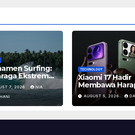
namen Surfing:
TECHNOLOGY
hraga Ekstrem
Xiaomi 17 Hadir
gan Hadiah
Membawa Hara
UST 7, 2026
NIA
ar
Baru, Inilah Ala
AUGUST 5, 2026
DA
HANI
Banyak Orang
Menantikan Pon
Flagship Ini