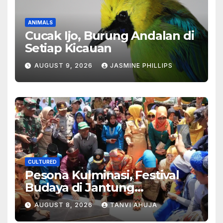
ANIMALS
Cucak Ijo, Burung Andalan di
Setiap Kicauan
AUGUST 9, 2026
JASMINE PHILLIPS
CULTURED
Pesona Kulminasi, Festival
Budaya di Jantung
Kalimantan
AUGUST 8, 2026
TANVI AHUJA