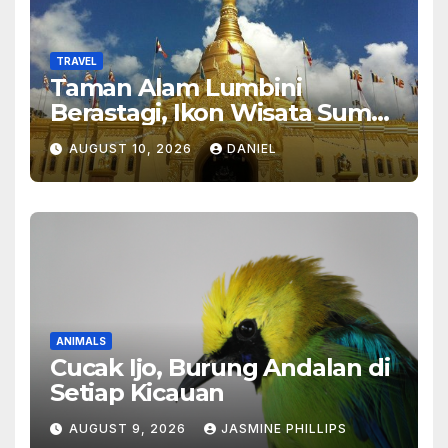
TRAVEL
Taman Alam Lumbini
Berastagi, Ikon Wisata Sumut
2026
AUGUST 10, 2026
DANIEL
ANIMALS
Cucak Ijo, Burung Andalan di
Setiap Kicauan
AUGUST 9, 2026
JASMINE PHILLIPS