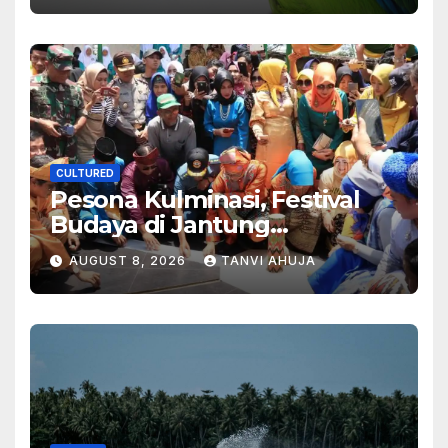
CULTURED
Pesona Kulminasi, Festival
Budaya di Jantung
Kalimantan
AUGUST 8, 2026
TANVI AHUJA