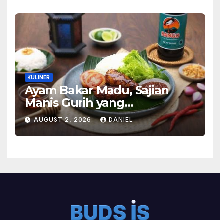
KULINER
Ayam Bakar Madu, Sajian
Manis Gurih yang
Menghangatkan Suasana
AUGUST 2, 2026
DANIEL
Makan