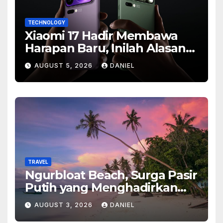
TECHNOLOGY
Xiaomi 17 Hadir Membawa
Harapan Baru, Inilah Alasan
Banyak Orang Menantikan
AUGUST 5, 2026
DANIEL
Ponsel Flagship Ini
TRAVEL
Ngurbloat Beach, Surga Pasir
Putih yang Menghadirkan
Ketenangan dan Pesona
AUGUST 3, 2026
DANIEL
Alam Tak Terlupakan